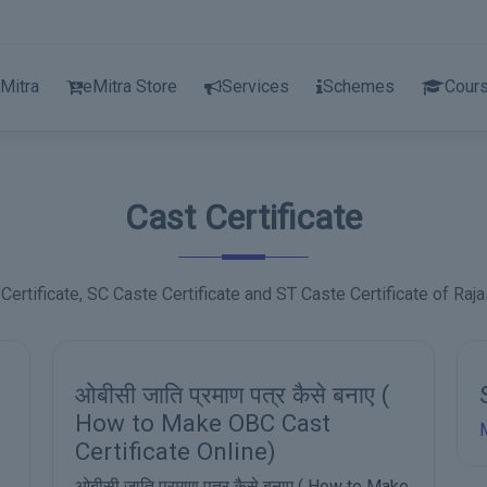
Mitra
eMitra Store
Services
Schemes
Cour
Cast Certificate
ertificate, SC Caste Certificate and ST Caste Certificate of Raj
ST Cast Certificate
More Details
ए
S
प
e