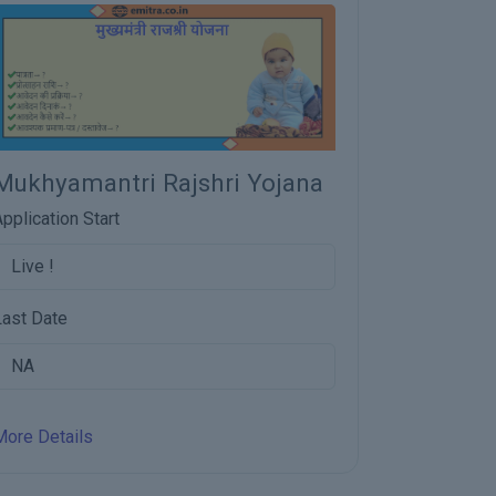
Nirman Shramik Auzaar
Toolkit Sahayata Yojana
Application Start
Live !
a
Last Date
NA
More Details