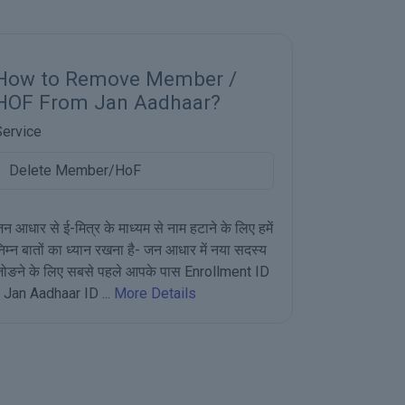
Add New Member
Jan
Sch
Service
Add Member
जन आध
NAME
DEPA
जन आधार में नया सदस्य जोङने के लिए सबसे पहले
STUD
आपके पास Enrollment ID / Jan Aadhaar ID होनी
DEPA
चाहिए। नोट⇒ अगर आपका पहले से जन आधार बना
COMP
हुआ है तो आप नया सदस्य जोङ सकते हैं।...
More
Details