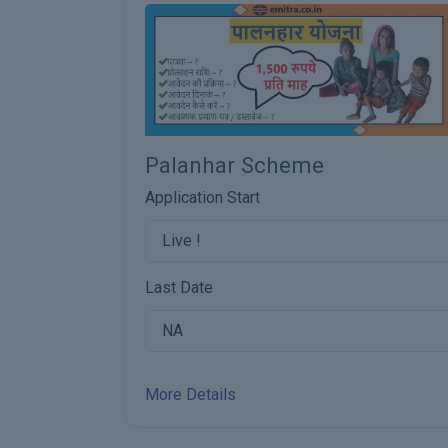
heme
Laado Protsahan Yoj
Application Start
Live !
Last Date
NA
More Details