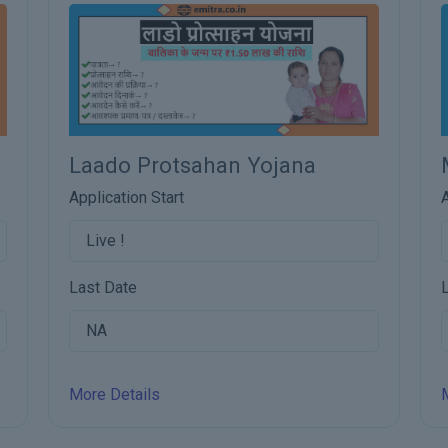
ana
Mukhyamantri Rajshri Yojan
Application Start
Live !
Last Date
NA
More Details