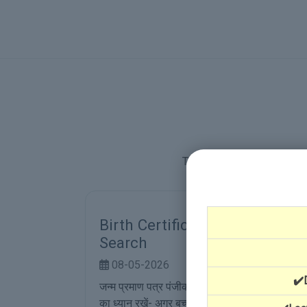
The online service for issu
tration
Birth Certificate Registration
Search
08-05-2026
✔️
निम्न बातों
जन्म प्रमाण पत्र पंजीकरण खोजने के लिए निम्न बातों
न में हुआ है
का ध्यान रखें- अगर बच्चे का जन्म राजस्थान में हुआ है