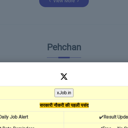
View More
Pehchan
ing Birth Certificate, Death Certificate and Marriage Certificate 
Birth Certificate Registration
Search
सरकारी नौकरी की पहली पसंद
08-05-2026
Daily Job Alert
✔️Result Upda
जन्म प्रमाण पत्र पंजीकरण खोजने के लिए निम्न बातों
ज
का ध्यान रखें- अगर बच्चे का जन्म राजस्थान में हुआ है
क