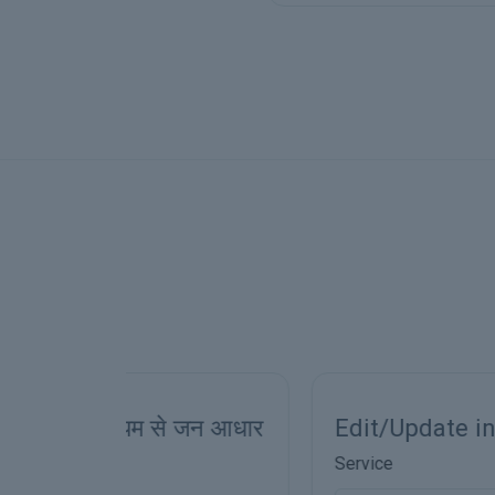
े जन आधार
Edit/Update in Jan Aadhaar
Service