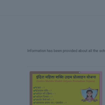
Information has been provided about all the sch
Assistance Scheme For
Reimbursement For
Expenditure On Visa By
Construction Workers For
Employment Abroad