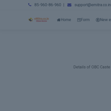
85-960-86-960
|
support@emitra.co.in
Home
Form
New e
Details of OBC Caste C