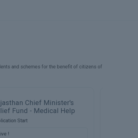
dents and schemes for the benefit of citizens of
Mukhyamantree Ayushman
Freight
Durghatana Beema Yojana
Subsidy
pplication Start
Application 
Live
Notify So