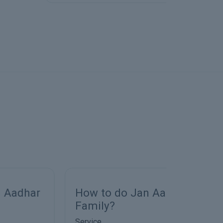
How to do Jan Aadhar Split
Jan Aad
Family?
Service
Service