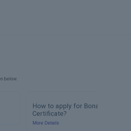
en below.
How to apply for Bonafide
Bonafide
Certificate?
More Detai
More Details