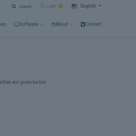
English
Light
Search
ses
Software
About
Contact
asthan are given below.