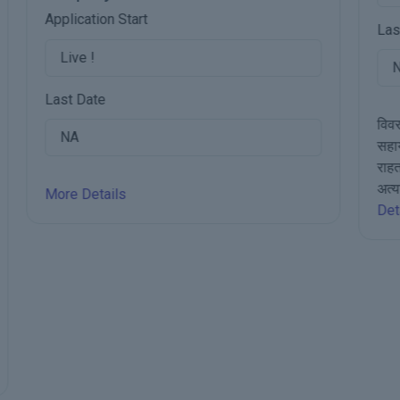
Last Date
म
द
Na
क
द
विवरण राजस्थान मुख्यमंत्री राहत कोष-चिकित्सा
सहायता योजना अप्रैल 1999 में राजस्थान में मुख्यमंत्री
राहत कोष के तहत शुरू की गई थी। अकाल, बाढ़,
अत्यधिक बारिश, आग और आकस्मिक दुर्...
More
Details