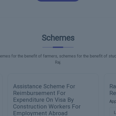
Schemes
emes for the benefit of farmers, schemes for the benefit of stu
Raj.
Rajasthan Chief Minister's
Relief Fund - Medical Help
Application Start
A
Live !